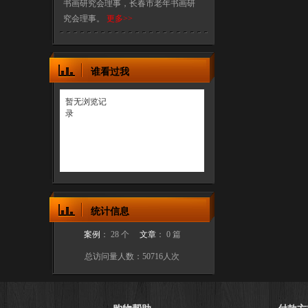
书画研究会理事，长春市老年书画研
究会理事。
更多>>
谁看过我
暂无浏览记
录
统计信息
案例
： 28 个
文章
： 0 篇
总访问量人数：50716人次